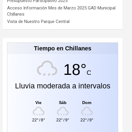
Presupuesto Participativo 2025
Acceso Información Mes de Marzo 2025 GAD Municipal
Chillanes
Vista de Nuestro Parque Central
Tiempo en Chillanes
18°
C
Lluvia moderada a intervalos
Vie
Sáb
Dom
22°
/
8°
22°
/
9°
22°
/
9°