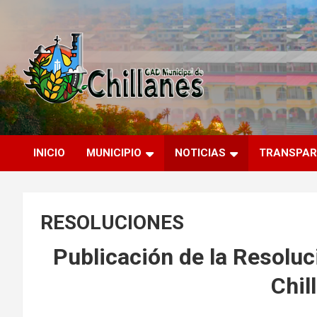
Saltar
al
contenido
GAD Municipal Chillanes
Chillanes
INICIO
MUNICIPIO
NOTICIAS
TRANSPAR
RESOLUCIONES
Publicación de la Resolu
Chil