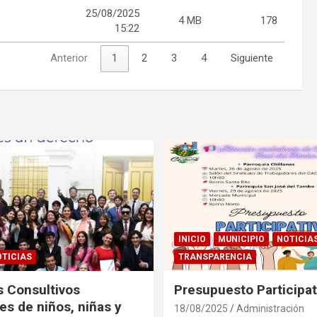
25/08/2025
4 MB
178
15:22
Anterior
1
2
3
4
Siguiente
INICIO
MUNICIPIO
NOTICIA
TICIAS
TRANSPARENCIA
 Consultivos
Presupuesto Participa
es de niños, niñas y
18/08/2025
Administración