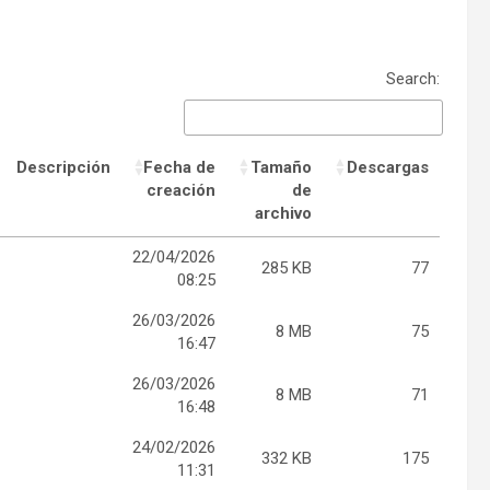
Search:
Descripción
Fecha de
Tamaño
Descargas
creación
de
archivo
22/04/2026
285 KB
77
08:25
26/03/2026
8 MB
75
16:47
26/03/2026
8 MB
71
16:48
24/02/2026
332 KB
175
11:31