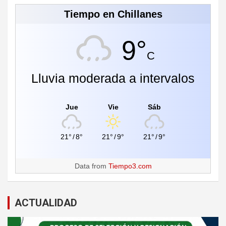
Tiempo en Chillanes
9°
C
Lluvia moderada a intervalos
Jue
Vie
Sáb
21°
/
8°
21°
/
9°
21°
/
9°
Data from
Tiempo3.com
ACTUALIDAD