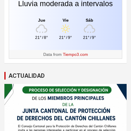
Lluvia moderada a intervalos
Jue
Vie
Sáb
21°
/
8°
21°
/
9°
21°
/
9°
Data from
Tiempo3.com
ACTUALIDAD