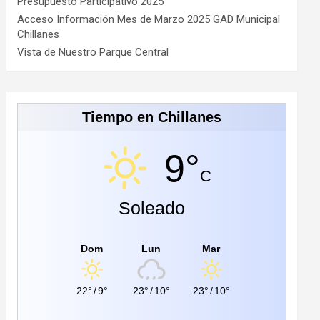
Presupuesto Participativo 2025
Acceso Información Mes de Marzo 2025 GAD Municipal
Chillanes
Vista de Nuestro Parque Central
Tiempo en Chillanes
9°
C
Soleado
Dom
Lun
Mar
22°
/
9°
23°
/
10°
23°
/
10°