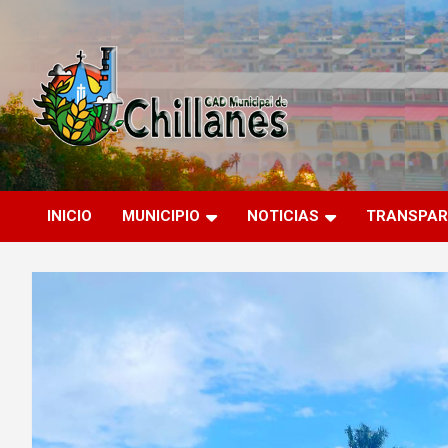
Saltar
al
contenido
GAD Municipal Chillanes
Chillanes
INICIO
MUNICIPIO
NOTICIAS
TRANSPAR