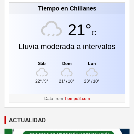
Tiempo en Chillanes
21°
C
Lluvia moderada a intervalos
Sáb
Dom
Lun
22°
/
9°
21°
/
10°
23°
/
10°
Data from
Tiempo3.com
ACTUALIDAD