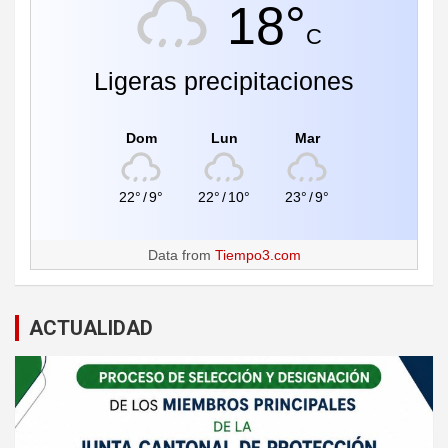
18°
C
Ligeras precipitaciones
Dom
Lun
Mar
22°
/
9°
22°
/
10°
23°
/
9°
Data from
Tiempo3.com
ACTUALIDAD