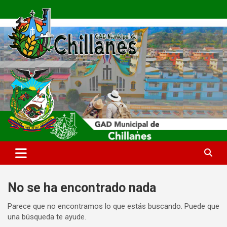
Saltar
al
contenido
GAD Municipal Chillanes
Chillanes
No se ha encontrado nada
Parece que no encontramos lo que estás buscando. Puede que
una búsqueda te ayude.