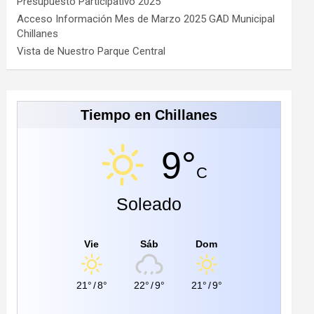
Presupuesto Participativo 2025
Acceso Información Mes de Marzo 2025 GAD Municipal
Chillanes
Vista de Nuestro Parque Central
Tiempo en Chillanes
9°
C
Soleado
Vie
Sáb
Dom
21°
/
8°
22°
/
9°
21°
/
9°