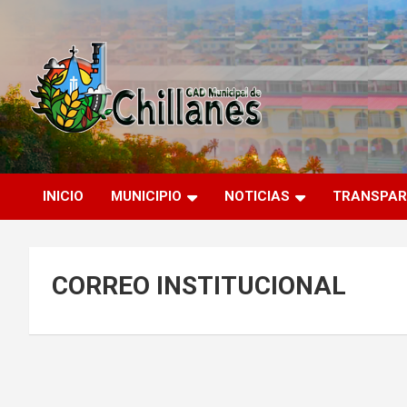
Saltar
al
contenido
GAD Municipal Chillanes
Chillanes
INICIO
MUNICIPIO
NOTICIAS
TRANSPAR
CORREO INSTITUCIONAL