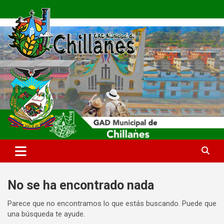
Saltar
al
contenido
GAD Municipal Chillanes
Chillanes
No se ha encontrado nada
Parece que no encontramos lo que estás buscando. Puede que
una búsqueda te ayude.