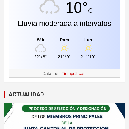
10°
C
Lluvia moderada a intervalos
Sáb
Dom
Lun
22°
/
8°
21°
/
9°
21°
/
10°
Data from
Tiempo3.com
ACTUALIDAD